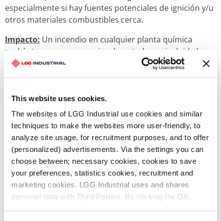
especialmente si hay fuentes potenciales de ignición y/u
otros materiales combustibles cerca.
Impacto:
Un incendio en cualquier planta química
podría tener consecuencias devastadoras, incluida la
liberación de humos tóxicos.
This website uses cookies.
Estrategia de mitigación de riesgos
Comienza con un
sólido programa de mangueras
The websites of LGG Industrial use cookies and similar
techniques to make the websites more user-friendly, to
analyze site usage, for recruitment purposes, and to offer
(personalized) advertisements. Via the settings you can
Criterios de diseño documentados:
El diseño adecuado
choose between; necessary cookies, cookies to save
de las mangueras flexibles puede ser un proceso
your preferences, statistics cookies, recruitment and
iterativo. Los parámetros de funcionamiento requeridos
marketing cookies. LGG Industrial uses and shares
deben documentarse y enviarse a los ingenieros de
personal data with Third Parties. By clicking the OK
aplicación para que aporten su opinión sobre los
button you agree to the use of all cookies and you
materiales, la configuración y las conexiones finales. A
consent to the associated processing of your personal