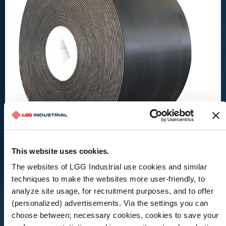
Bandas transportadoras y
componentes
This website uses cookies.
Cinta de asfalto caliente
Cinturones Max Climb Sidewall Frac
The websites of LGG Industrial use cookies and similar
Telebelts
techniques to make the websites more user-friendly, to
Cinturones Viper
analyze site usage, for recruitment purposes, and to offer
Estructuras transportadoras
(personalized) advertisements. Via the settings you can
Rodillos
choose between; necessary cookies, cookies to save your
Poleas