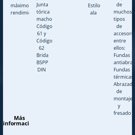
Junta
de
máximo
Estilo
tórica
muchos
rendimiento.
ala
macho
tipos
Código
de
61 y
accesorio
Código
entre
62
ellos:
Brida
Fundas
BSPP
antiabra
DIN
Fundas
térmicas
Abrazade
de
montaje
y
fresado
Más
información