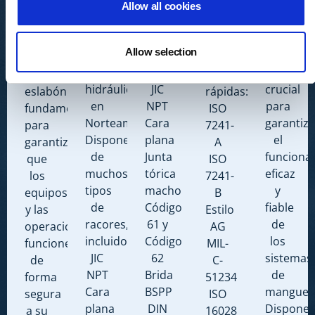
un
completa
manguer
hidráulicas
una
Allow all cookies
distribuidor
de
hidráulic
de
amplia
líder
adaptadores
desempe
calidad
gama
Allow selection
de
que
un
son
de
racores
incluye:
papel
un
desconexiones
hidráulicos
JIC
crucial
eslabón
rápidas:
en
NPT
para
fundamental
ISO
Norteamérica.
Cara
garantiza
para
7241-
Disponemos
plana
el
garantizar
A
de
Junta
funciona
que
ISO
muchos
tórica
eficaz
los
7241-
tipos
macho
y
equipos
B
de
Código
fiable
y las
Estilo
racores,
61 y
de
operaciones
AG
incluidos:
Código
los
funcionen
MIL-
JIC
62
sistemas
de
C-
NPT
Brida
de
forma
51234
Cara
BSPP
manguer
segura
ISO
plana
DIN
Dispone
a su
16028