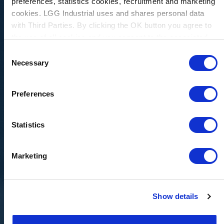
preferences, statistics cookies, recruitment and marketing
cookies. LGG Industrial uses and shares personal data
with Third Parties. By clicking the OK button you agree to
the use of all cookies and you consent to the associated
processing of your personal data.
Consent
Necessary
Selection
Preferences
Statistics
Marketing
Mangueras
Accesorios
Adaptadores
Enchufes
Accesor
hidráulicas
rápidos
LGG
Ofrecemos
Los
Show details
Industrial
una
accesori
Las
Podemos
es
gama
para
mangueras
suministrarle