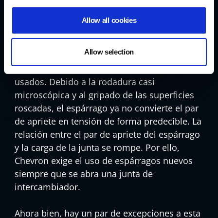
carga, tiene que poder confiar en que cuando
los espárragos se aprieten a 600 lb-pie
Allow all cookies
generarán realmente la tensión de tornillo
que prevé.
[1]
Allow selection
Y ése es el problema de los espárragos
usados. Debido a la rodadura casi
microscópica y al gripado de las superficies
roscadas, el espárrago ya no convierte el par
de apriete en tensión de forma predecible. La
relación entre el par de apriete del espárrago
y la carga de la junta se rompe. Por ello,
Chevron exige el uso de espárragos nuevos
siempre que se abra una junta de
intercambiador.
Ahora bien, hay un par de excepciones a esta