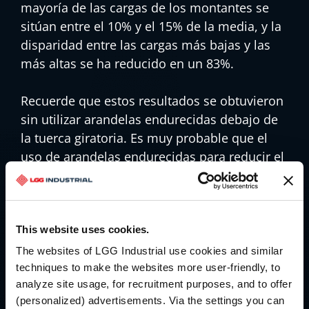
mayoría de las cargas de los montantes se
sitúan entre el 10% y el 15% de la media, y la
disparidad entre las cargas más bajas y las
más altas se ha reducido en un 83%.
Recuerde que estos resultados se obtuvieron
sin utilizar arandelas endurecidas debajo de
la tuerca giratoria. Es muy probable que el
uso de arandelas endurecidas para reducir el
arrastre por fricción en la cara de la brida
hubiera reducido aún más la dispersión y
hubiera aumentado la carga media del
espárrago hasta acercarla a la carga
This website uses cookies.
proyectada. Sin embargo, aunque estos
The websites of LGG Industrial use cookies and similar
resultados no son "perfectos", son
techniques to make the websites more user-friendly, to
analyze site usage, for recruitment purposes, and to offer
ciertamente "razonables".
(personalized) advertisements. Via the settings you can