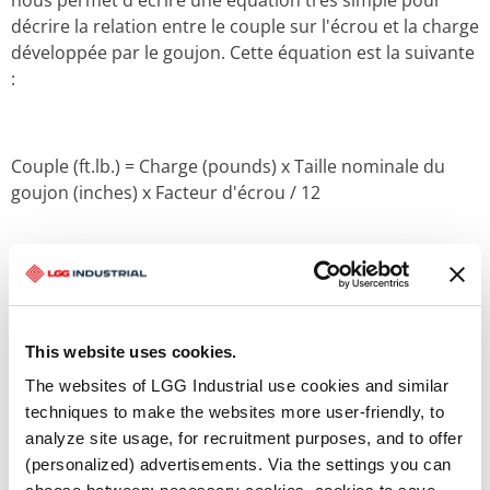
décrire la relation entre le couple sur l'écrou et la charge
développée par le goujon. Cette équation est la suivante
:
Couple (ft.lb.) = Charge (pounds) x Taille nominale du
goujon (inches) x Facteur d'écrou / 12
Bien que moins complète que les équations basées sur
l'utilisation du coefficient de frottement, cette équation
donne de très bons résultats pour les fixations standard
This website uses cookies.
utilisées dans les industries de transformation.
The websites of LGG Industrial use cookies and similar
techniques to make the websites more user-friendly, to
analyze site usage, for recruitment purposes, and to offer
Ainsi, le couple nécessaire pour générer une charge de
(personalized) advertisements. Via the settings you can
50 000 livres sur un goujon de 1-1/8", en utilisant un