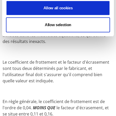
tous deux référence à la résistance par frottement d'un
Allow all cookies
assemblage boulonné. Cependant, il ne s'agit
pas
de la
même chose et
les termes ne peuvent pas être utilisés
de manière interchangeable
. Malheureusement, ces
Allow selection
termes sont souvent confondus et les valeurs sont
utilisées dans les mauvaises équations, ce qui donne
des résultats inexacts.
Le coefficient de frottement et le facteur d'écrasement
sont tous deux déterminés par le fabricant, et
l'utilisateur final doit s'assurer qu'il comprend bien
quelle valeur est indiquée.
En règle générale, le coefficient de frottement est de
l'ordre de 0,04.
MOINS QUE
le facteur d'écrasement, et
se situe entre 0,11 et 0,16.