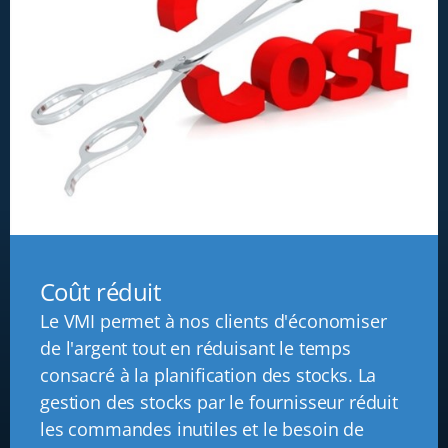
Coût réduit
Le VMI permet à nos clients d'économiser
de l'argent tout en réduisant le temps
consacré à la planification des stocks. La
gestion des stocks par le fournisseur réduit
les commandes inutiles et le besoin de