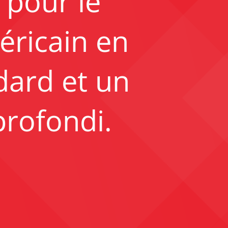
 pour le
éricain en
dard et un
profondi.