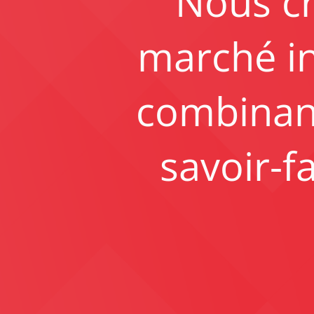
Nous cr
marché in
combinant
savoir-f