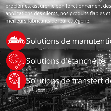
problèmes, assurer le bon fonctionnement des 
applications des clients, nos produits fiables e
meilleurs fabricants de leur catégorie.
Solutions de manutent
Solutions d'étanchéité
Solutions de transfert d