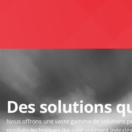
Des solutions q
Nous offrons une vaste gamme de solutions per
produits techniques qui sont vraiment inégalé