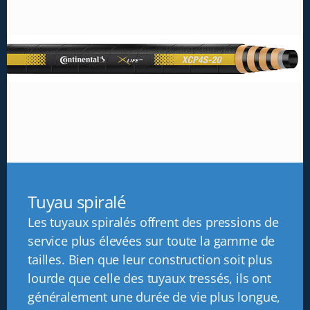
Tuyau spiralé
Les tuyaux spiralés offrent des pressions de
service plus élevées sur toute la gamme de
tailles. Bien que leur construction soit plus
lourde que celle des tuyaux tressés, ils ont
généralement une durée de vie plus longue,