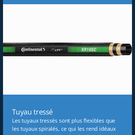
Tuyau tressé
Les tuyaux tressés sont plus flexibles que
les tuyaux spiralés, ce qui les rend idéaux