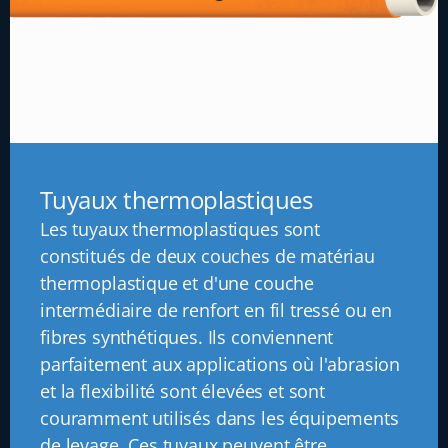
Tuyaux thermoplastiques
Les tuyaux thermoplastiques sont
constitués de deux couches de matériau
thermoplastique et d'une couche
intermédiaire de renfort en fil tressé ou en
fibres synthétiques. Ils conviennent
parfaitement aux applications où l'abrasion
et la flexibilité sont élevées et sont
couramment utilisés dans les équipements
de levage. Ces tuyaux peuvent être