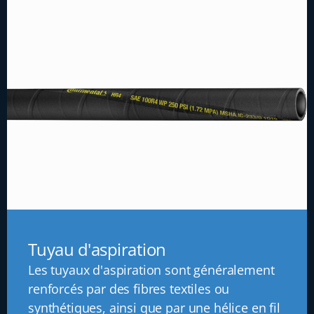
Tuyau d'aspiration
Les tuyaux d'aspiration sont généralement
renforcés par des fibres textiles ou
synthétiques, ainsi que par une hélice en fil