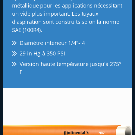
métallique pour les applications nécessitant
un vide plus important. Les tuyaux
d'aspiration sont construits selon la norme
SAE (100R4).
Diamètre intérieur 1/4"- 4
29 in Hg à 350 PSI
Version haute température jusqu'à 275°
F