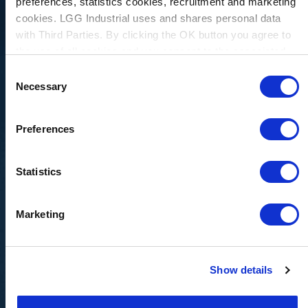
preferences, statistics cookies, recruitment and marketing
cookies. LGG Industrial uses and shares personal data
with Third Parties. By clicking the OK button you agree to
the use of all cookies and you consent to the associated
processing of your personal data.
Consent
Necessary
Selection
Services d'installation et de réparation sur le
terrain
Preferences
LGG Industrial dispose d'équipes d'entretien de
convoyeurs entièrement équipées, réparties dans
toute l'Amérique du Nord, pour se mobiliser et
Statistics
répondre à tous vos besoins en matière de
systèmes de convoyeurs, 24 heures sur 24, 7 jours
Marketing
sur 7.
En savoir plus
Show details