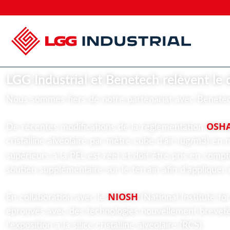
LGG Industrial et Benetech relèvent le déf
Nous sommes fiers de notre partenariat avec Benetech po
OSHA
De récentes modifications de la réglementation
cristalline alvéolaire par mètre cube d'air (ug/m3) en
supérieurs à la PEL est réel et doit être pris en comp
soutien supplémentaire sur le terrain afin d'appliquer
NIOSH
En collaboration avec le
(National Institute f
éprouvés avec des technologies nouvellement brevetées
l'exposition à la silice cristalline alvéolaire (RCS).