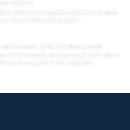
par capteurs.
eption robuste avec poignées séparées et loquets
dans des conditions défavorables.
s déversements, de flux de matériaux et de
ces et technologies intégrés peuvent vous aider à
tériaux et en garantissant la conformité.