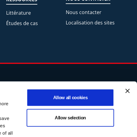
Nous contacter
Littérature
Localisation des sites
Études de cas
Allow all cookies
ur les partenaires commerciaux
more
Allow selection
 save
s
ses
rivacy@lggind.com
.
of all