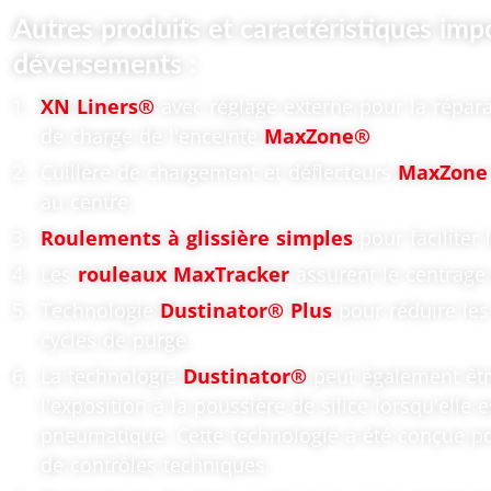
Autres produits et caractéristiques impo
déversements :
XN Liners®
avec réglage externe pour la répara
de charge de l'enceinte
MaxZone®
.
Cuillère de chargement et déflecteurs
MaxZone
au centre.
Roulements à glissière simples
pour faciliter
Les
rouleaux MaxTracker
assurent le centrage 
Technologie
Dustinator® Plus
pour réduire les 
cycles de purge.
La technologie
Dustinator®
peut également être
l'exposition à la poussière de silice lorsqu'ell
pneumatique. Cette technologie a été conçue po
de contrôles techniques.