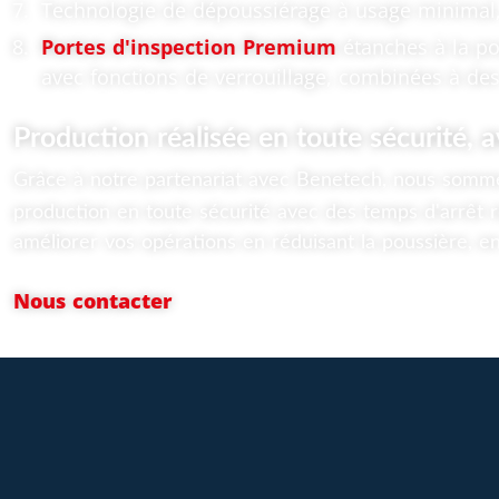
Technologie de dépoussiérage à usage minimal,
Portes d'inspection Premium
étanches à la po
avec fonctions de verrouillage, combinées à des
Production réalisée en toute sécurité, 
Grâce à notre partenariat avec Benetech, nous somme
production en toute sécurité avec des temps d'arrêt r
améliorer vos opérations en réduisant la poussière, en
Nous contacter