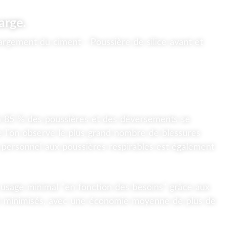
arge.
u'à 85 % des poussières et des déversements se
e l'on observe le plus grand nombre de blessures
u personnel aux poussières respirables est également
 usage minimal "en fonction des besoins" grâce aux
tre minimisés, avec une économie moyenne de plus de