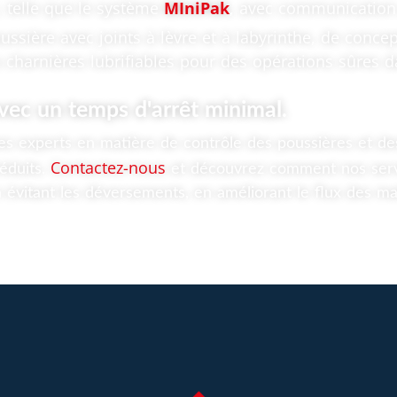
 telle que le système
MIniPak
, avec communication 
ussière avec joints à lèvre et à labyrinthe, de conc
 charnières lubrifiables pour des opérations sûres 
avec un temps d'arrêt minimal.
s experts en matière de contrôle des poussières et de
Contactez-nous
éduits.
et découvrez comment nos servi
 évitant les déversements, en améliorant le flux des ma