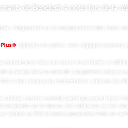
rtants de Benetech à noter lors de la réd
tion, l'alignement ou le remplacement des liners in
 Plus®
réglables en option, avec réglages externes
 la maintenance dans les zones encombrées et difficil
de la bande dans la zone de chargement lorsque le p
RCS à des niveaux de conformité en utilisant des fil
 utilisée comme contrôle technique passif dans l'in
e est employée sur le dessus des sableuses ou des va
ur mettre les RCS et autres poussières fines en con