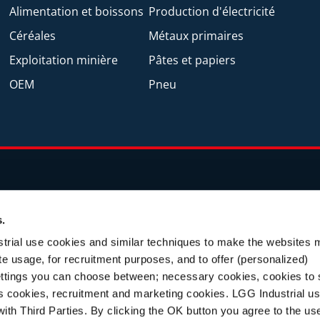
Alimentation et boissons
Production d'électricité
Céréales
Métaux primaires
Exploitation minière
Pâtes et papiers
OEM
Pneu
AUX
s.
okies
Déclaration de conformité
Code de conduite po
trial use cookies and similar techniques to make the websites 
'esclavage moderne
ite usage, for recruitment purposes, and to offer (personalized)
ettings you can choose between; necessary cookies, cookies to
 produits ou de services
Achat de produits ou de service
cs cookies, recruitment and marketing cookies. LGG Industrial u
rivée dans le cadre du GDPR, veuillez envoyer un courriel à
P
ith Third Parties. By clicking the OK button you agree to the use 