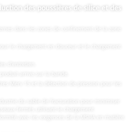
uction des poussières de silice et des
ternes dans les zones de confinement de la zone
 pour le chargement en douceur et le chargement
es d'entretien.
roduit arrive sur la bande.
tres Merv 15 et la détection de pression pour les
dustrie du sable de fracturation pour minimiser
isseaux fermés utilisant le chargement
formité avec les exigences de la MSHA en matière