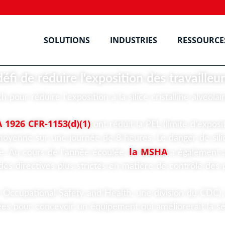
SOLUTIONS
INDUSTRIES
RESSOURCE
i de réduire l'exposition des travailleurs à
ur réduire l'exposition à la silice cristalline alvéolair
 1926 CFR-1153(d)(1)
ont réduit la PEL (limite d'expos
 moyenne sur une journée de 8 heures. Le danger de sili
la MSHA
te. Au cours de l'année écoulée,
a également a
 des directives plus strictes en matière de contrôle des 
or Occupational Safety and Health, une division du CDC)
 pour concevoir un équipement qui améliorerait la sécur