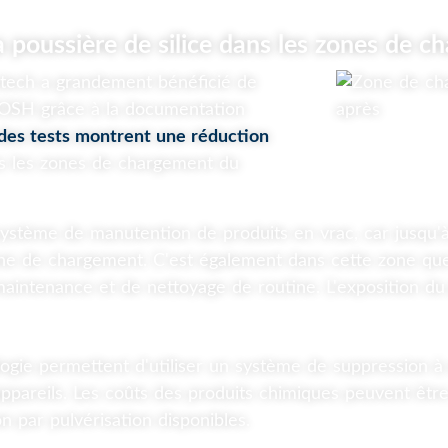
 poussière de silice dans les zones de ch
tech a grandement bénéficié de
IOSH grâce à la documentation
s des tests montrent une réduction
s les zones de chargement du
n système de manutention de produits en vrac, car jusq
zone de chargement. C'est également dans cette zone qu
maintenance et de nettoyage de routine. L'exposition d
ogie permettent d'utiliser un système de suppression à
appareils. Les coûts des produits chimiques peuvent ê
 par pulvérisation disponibles.