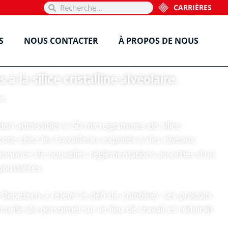
CARRIÈRES
S
NOUS CONTACTER
À PROPOS DE NOUS
 la silice cristalline alvéolaire.
e.
ition admissible) à 50 microgrammes de silice
cose chez les travailleurs exposés à des niveaux
nnoncé de nouvelles réglementations assorties d'un
poussières.
, Benetech a relevé le défi de combiner ses produits
ité du personnel sur le lieu de travail et réduirait