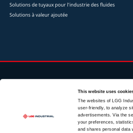
Solutions de tuyaux pour l'industrie des fluides
Solutions à valeur ajoutée
UTILISATION, ENTRETIEN ET MAINTENANCE DES TUY
This website uses cookie
JURIDIQUE ET CONFORMITÉ
Déclaration sur les co
The websites of LGG Indus
Employeur pour l'égalité des chances
Rapport sur l
user-friendly, to analyze s
advertisements. Via the s
CONDITIONS GÉNÉRALES D'UTILISATION
Vente de
your preferences, statisti
Pour toute question relative à la protection de la vie p
and shares personal data w