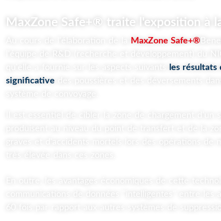
MaxZone Safe+® traite l'exposition à la
Au cours de l'élaboration de la
MaxZone Safe+®
Bene
l'équipe de R&D (recherche et développement) du N
qu'elle a fournie sur les aspects suivants
les résultat
significative
des poussières et des déversements dan
système de convoyage.
Il est essentiel de cibler la zone de chargement d'u
produisent au niveau du point de transfert et de la 
graves et d'accidents mortels lors des opérations de 
très élevée dans ces zones.
En outre, les avantages économiques de cette technol
communications de données "intelligentes" entre les 
60 fois par rapport aux autres systèmes de suppression